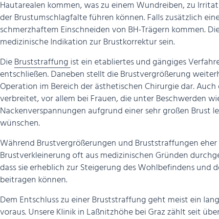
Hautarealen kommen, was zu einem Wundreiben, zu Irritati
der Brustumschlagfalte führen können. Falls zusätzlich ei
schmerzhaftem Einschneiden von BH-Trägern kommen. Dies
medizinische Indikation zur Brustkorrektur sein.
Die
Bruststraffung
ist ein etabliertes und gängiges Verfah
entschließen. Daneben stellt die Brustvergrößerung weite
Operation im Bereich der ästhetischen Chirurgie dar. Auch
verbreitet, vor allem bei Frauen, die unter Beschwerden 
Nackenverspannungen aufgrund einer sehr großen Brust lei
wünschen.
Während Brustvergrößerungen und Bruststraffungen eher k
Brustverkleinerung oft aus medizinischen Gründen durchge
dass sie erheblich zur Steigerung des Wohlbefindens und d
beitragen können.
Dem Entschluss zu einer Bruststraffung geht meist ein lan
voraus. Unsere Klinik in Laßnitzhöhe bei Graz zählt seit ü