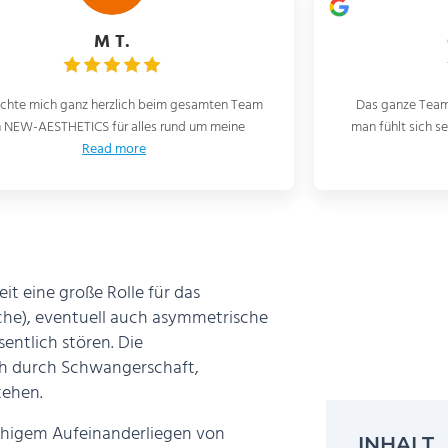
Gabriele M.
ganze Team fachlich kompetent, freundlich,
Ich möchte mich
ühlt sich sehr gut aufgehoben. Auf jeden Fall
Team und insbe
Read more
it eine große Rolle für das
che), eventuell auch asymmetrische
entlich stören. Die
ch durch Schwangerschaft,
tehen.
lächigem Aufeinanderliegen von
INHALT