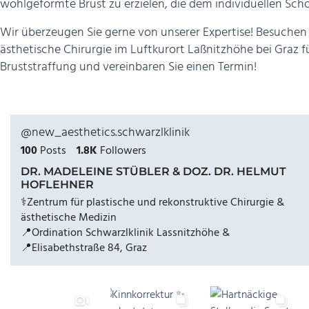
wohlgeformte Brust zu erzielen, die dem individuellen Sch
Wir überzeugen Sie gerne von unserer Expertise! Besuchen 
ästhetische Chirurgie im Luftkurort Laßnitzhöhe bei Graz f
Bruststraffung und vereinbaren Sie einen Termin!
@new_aesthetics.schwarzlklinik
100
Posts
1.8K
Followers
DR. MADELEINE STÜBLER & DOZ. DR. HELMUT
HOFLEHNER
⚕️Zentrum für plastische und rekonstruktive Chirurgie &
ästhetische Medizin
📍Ordination Schwarzlklinik Lassnitzhöhe &
📍Elisabethstraße 84, Graz