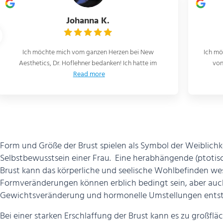
M T.
Ich möchte mich ganz herzlich beim gesamten Team
Das 
von NEW-AESTHETICS für alles rund um meine
man f
Read more
Form und Größe der Brust spielen als Symbol der Weiblichke
Selbstbewusstsein einer Frau.
Eine herabhängende (ptotis
Brust kann das körperliche und seelische Wohlbefinden wes
Formveränderungen können erblich bedingt sein, aber au
Gewichtsveränderung und hormonelle Umstellungen ents
Bei einer starken Erschlaffung der Brust kann es zu großf