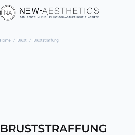
Home
/
Brust
/
Brust­straffung
BRUST­STRAFFUNG