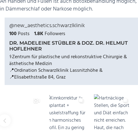
An Händen und Füßen ist auch Botoxbehandlung möglich, a
in Dämmerschlaf oder Narkose möglich.
@new_aesthetics.schwarzlklinik
100
Posts
1.8K
Followers
DR. MADELEINE STÜBLER & DOZ. DR. HELMUT
HOFLEHNER
⚕️Zentrum für plastische und rekonstruktive Chirurgie &
ästhetische Medizin
📍Ordination Schwarzlklinik Lassnitzhöhe &
📍Elisabethstraße 84, Graz