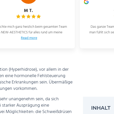
Gabriele M.
ganze Team fachlich kompetent, freundlich,
Ich möchte mich
ühlt sich sehr gut aufgehoben. Auf jeden Fall
Team und insbe
Read more
ion (Hyperhidrose), vor allem in der
nen eine hormonelle Fehlsteuerung
gische Erkrankungen sein. Übermäßige
ankungen vorkommen.
 sehr unangenehm sein, da sich
i starker Ausprägung eine
INHALT
wei Möglichkeiten: die
Schweißdrüsen