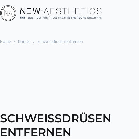
Home
/
Körper
/
Schweiß­drüsen entfernen
SCHWEISS­DRÜSEN E
NTFERNEN