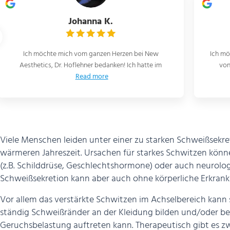
M T.
Ich möchte mich ganz herzlich beim gesamten Team
Das 
von NEW-AESTHETICS für alles rund um meine
man f
Read more
Viele Menschen leiden unter einer zu starken Schweißsekret
wärmeren Jahreszeit. Ursachen für starkes Schwitzen kön
(z.B. Schilddrüse, Geschlechtshormone) oder auch neurolo
Schweißsekretion kann aber auch ohne körperliche Erkr
Vor allem das verstärkte Schwitzen im Achselbereich kann
ständig Schweißränder an der Kleidung bilden und/oder be
Geruchsbelastung auftreten kann. Therapeutisch gibt es z