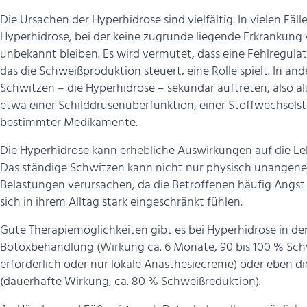
Die Ursachen der Hyperhidrose sind vielfältig. In vielen Fäl
Hyperhidrose, bei der keine zugrunde liegende Erkrankung 
unbekannt bleiben. Es wird vermutet, dass eine Fehlregula
das die Schweißproduktion steuert, eine Rolle spielt. In a
Schwitzen – die Hyperhidrose – sekundär auftreten, also a
etwa einer Schilddrüsenüberfunktion, einer Stoffwechsels
bestimmter Medikamente.
Die Hyperhidrose kann erhebliche Auswirkungen auf die Le
Das ständige Schwitzen kann nicht nur physisch unangene
Belastungen verursachen, da die Betroffenen häufig Angst
sich in ihrem Alltag stark eingeschränkt fühlen.
Gute Therapiemöglichkeiten gibt es bei Hyperhidrose in d
Botoxbehandlung (Wirkung ca. 6 Monate, 90 bis 100 % Sch
erforderlich oder nur lokale Anästhesiecreme) oder eben
(dauerhafte Wirkung, ca. 80 % Schweißreduktion).